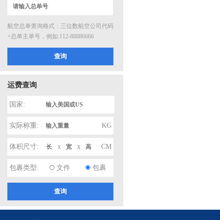
航空总单查询格式：三位数航空公司代码
+总单主单号，例如:112-88886666
运费查询
国家:
实际称重:
KG
体积尺寸:
x
x
CM
包裹类型:
文件
包裹